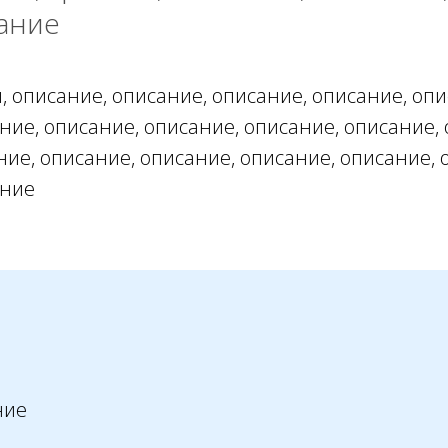
сание
 описание, описание, описание, описание, опи
ние, описание, описание, описание, описание, 
ие, описание, описание, описание, описание, 
ание
ние