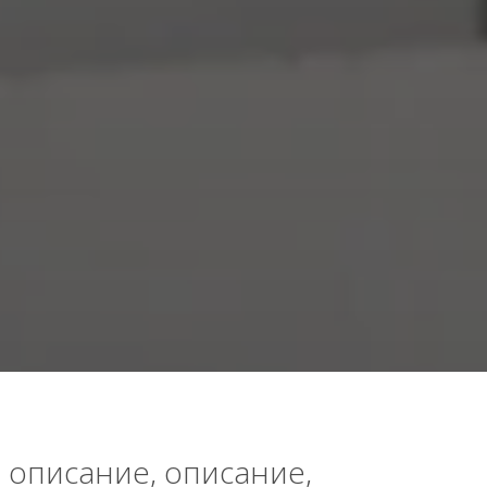
 описание, описание,