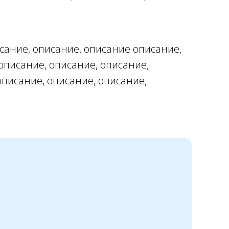
сание, описание, описание описание,
описание, описание, описание,
описание, описание, описание,