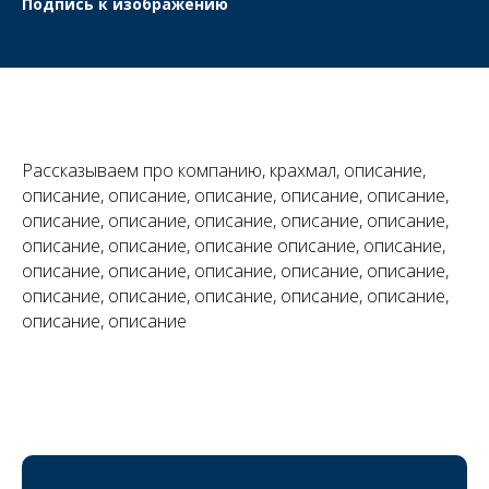
Подпись к изображению
Рассказываем про компанию, крахмал, описание,
описание, описание, описание, описание, описание,
описание, описание, описание, описание, описание,
описание, описание, описание описание, описание,
описание, описание, описание, описание, описание,
описание, описание, описание, описание, описание,
описание, описание