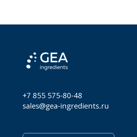
+7 855 575-80-48
sales@gea-ingredients.ru