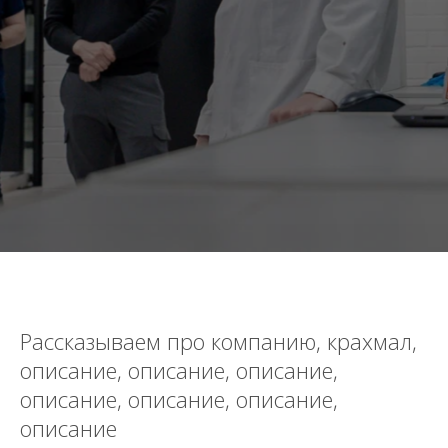
Рассказываем про компанию, крахмал,
описание, описание, описание,
описание, описание, описание,
описание