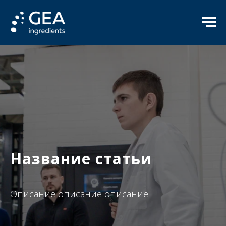
Название статьи
Описание описание описание