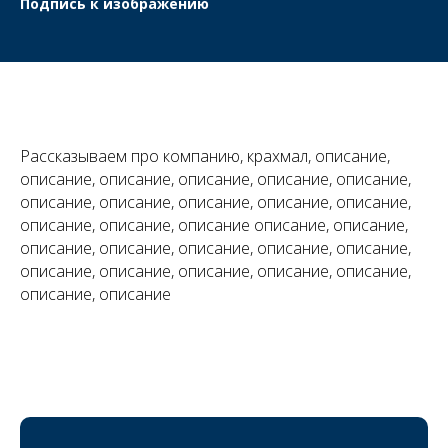
Подпись к изображению
Рассказываем про компанию, крахмал, описание,
описание, описание, описание, описание, описание,
описание, описание, описание, описание, описание,
описание, описание, описание описание, описание,
описание, описание, описание, описание, описание,
описание, описание, описание, описание, описание,
описание, описание